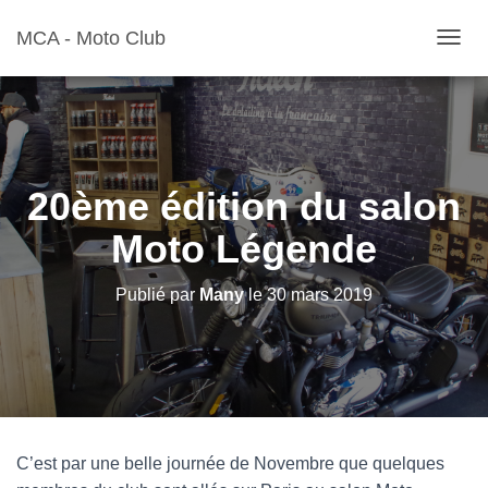
MCA - Moto Club
D
É
P
L
I
E
R
20ème édition du salon
L
A
Moto Légende
N
A
V
Publié par
Many
le
30 mars 2019
I
G
A
T
I
O
N
C’est par une belle journée de Novembre que quelques