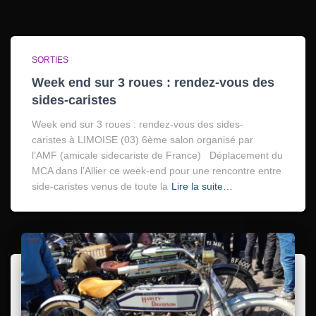
SORTIES
Week end sur 3 roues : rendez-vous des
sides-caristes
Week end sur 3 roues : rendez-vous des sides-
caristes à LIMOISE (03) 6ème salon organisé par
l’AMF (amicale sidecariste de France) Déplacement du
MCA dans l’Allier ce week-end pour une rencontre entre
side-caristes venus de toute la
Lire la suite…